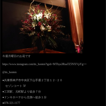
今週月曜日のお花です
https://www.instagram.com/its_honten?igsh=MThya3RuaTZ5NXVpYg==
@its_honten
●兵庫県神戸市中央区下山手通２丁目１２−２０
セゾンコート 5F
●三宮駅、元町駅より徒歩７分
●ドンキホーテから北側へ徒歩１分
●078-321-1177