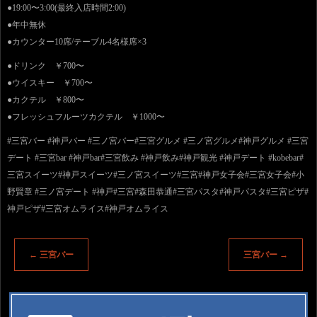
●19:00〜3:00(最終入店時間2:00)
●年中無休
●カウンター10席/テーブル4名様席×3
●ドリンク ￥700〜
●ウイスキー ￥700〜
●カクテル ￥800〜
●フレッシュフルーツカクテル ￥1000〜
#三宮バー #神戸バー #三ノ宮バー#三宮グルメ #三ノ宮グルメ#神戸グルメ #三宮
デート #三宮bar #神戸bar#三宮飲み #神戸飲み#神戸観光 #神戸デート #kobebar#
三宮スイーツ#神戸スイーツ#三ノ宮スイーツ#三宮#神戸女子会#三宮女子会#小
野賢章 #三ノ宮デート #神戸#三宮#森田恭通#三宮パスタ#神戸パスタ#三宮ピザ#
神戸ピザ#三宮オムライス#神戸オムライス
←
三宮バー
三宮バー
→