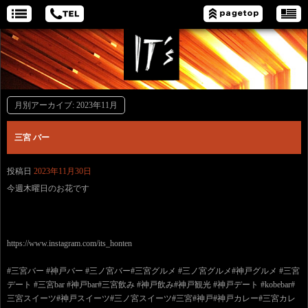
月別アーカイブ:
2023年11月
三宮 バー
投稿日
2023年11月30日
今週木曜日のお花です
https://www.instagram.com/its_honten
#三宮バー #神戸バー #三ノ宮バー#三宮グルメ #三ノ宮グルメ#神戸グルメ #三宮
デート #三宮bar #神戸bar#三宮飲み #神戸飲み#神戸観光 #神戸デート #kobebar#
三宮スイーツ#神戸スイーツ#三ノ宮スイーツ#三宮#神戸#神戸カレー#三宮カレ