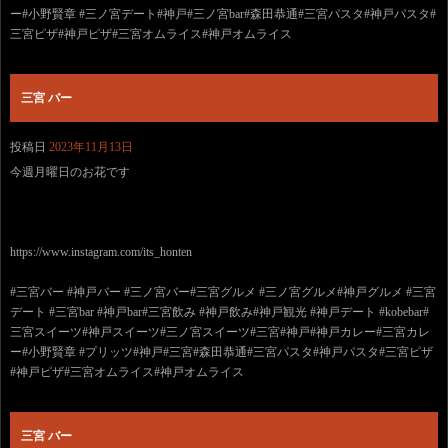
ー#小野賢章 #三ノ宮デート#神戸#三ノ宮bar#森田恭通#三宮パスタ#神戸パスタ#
三宮ピザ#神戸ピザ#三宮オムライス#神戸オムライス
三宮 バー
投稿日
2023年11月13日
今週月曜日のお花です
https://www.instagram.com/its_honten
#三宮バー #神戸バー #三ノ宮バー#三宮グルメ #三ノ宮グルメ#神戸グルメ #三宮
デート #三宮bar #神戸bar#三宮飲み #神戸飲み#神戸観光 #神戸デート #kobebar#
三宮スイーツ#神戸スイーツ#三ノ宮スイーツ#三宮#神戸#神戸カレー#三宮カレ
ー#小野賢章 #プリッツ#神戸#三宮#森田恭通#三宮パスタ#神戸パスタ#三宮ピザ
#神戸ピザ#三宮オムライス#神戸オムライス
三宮 バー