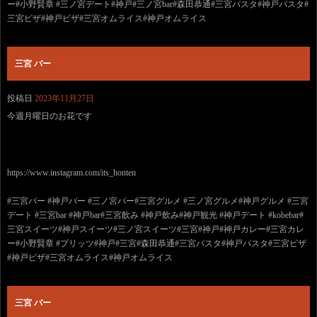
ー#小野賢章 #三ノ宮デート#神戸#三ノ宮bar#森田恭通#三宮パスタ#神戸パスタ#
三宮ピザ#神戸ピザ#三宮オムライス#神戸オムライス
三宮 バー
投稿日
2023年11月27日
今週月曜日のお花です
https://www.instagram.com/its_honten
#三宮バー #神戸バー #三ノ宮バー#三宮グルメ #三ノ宮グルメ#神戸グルメ #三宮
デート #三宮bar #神戸bar#三宮飲み #神戸飲み#神戸観光 #神戸デート #kobebar#
三宮スイーツ#神戸スイーツ#三ノ宮スイーツ#三宮#神戸#神戸カレー#三宮カレ
ー#小野賢章 #プリッツ#神戸#三宮#森田恭通#三宮パスタ#神戸パスタ#三宮ピザ
#神戸ピザ#三宮オムライス#神戸オムライス
三宮 バー