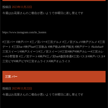
投稿日
2023年11月22日
今週はお花屋さんのご都合が悪いようで水曜日に差し替えです
https://www.instagram.com/its_honten
#三宮バー #神戸バー #三ノ宮バー#三宮グルメ #三ノ宮グルメ#神戸グルメ #三宮
デート #三宮bar #神戸bar#三宮飲み #神戸飲み#神戸観光 #神戸デート #kobebar#
三宮スイーツ#神戸スイーツ#三ノ宮スイーツ#三宮#神戸#神戸カレー#三宮カレ
ー#小野賢章 #三ノ宮デート#神戸#三ノ宮bar#森田恭通#三宮パスタ#神戸パスタ#
三宮ピザ#神戸ピザ#三宮オムライス#神戸オムライス
三宮 バー
投稿日
2023年11月22日
今週はお花屋さんのご都合が悪いようで水曜日に差し替えです