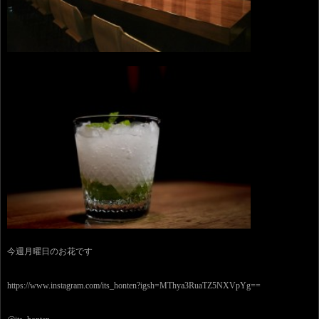
今週月曜日のお花です
https://www.instagram.com/its_honten?igsh=MThya3RuaTZ5NXVpYg==