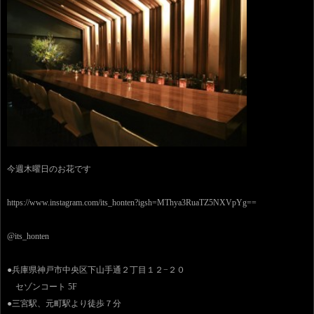
今週木曜日のお花です
https://www.instagram.com/its_honten?igsh=MThya3RuaTZ5NXVpYg==
@its_honten
●兵庫県神戸市中央区下山手通２丁目１２−２０
セゾンコート 5F
●三宮駅、元町駅より徒歩７分