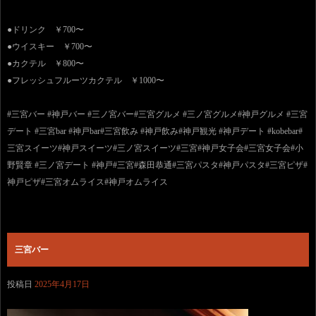
●ドリンク ￥700〜
●ウイスキー ￥700〜
●カクテル ￥800〜
●フレッシュフルーツカクテル ￥1000〜
#三宮バー #神戸バー #三ノ宮バー#三宮グルメ #三ノ宮グルメ#神戸グルメ #三宮
デート #三宮bar #神戸bar#三宮飲み #神戸飲み#神戸観光 #神戸デート #kobebar#
三宮スイーツ#神戸スイーツ#三ノ宮スイーツ#三宮#神戸女子会#三宮女子会#小
野賢章 #三ノ宮デート #神戸#三宮#森田恭通#三宮パスタ#神戸パスタ#三宮ピザ#
神戸ピザ#三宮オムライス#神戸オムライス
三宮バー
投稿日
2025年4月17日