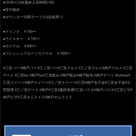
●19:00〜3:00(最終入店時間2:00)
●年中無休
●カウンター10席/テーブル4名様席×3
●ドリンク ￥700〜
●ウイスキー ￥700〜
●カクテル ￥800〜
●フレッシュフルーツカクテル ￥1000〜
#三宮バー #神戸バー #三ノ宮バー#三宮グルメ #三ノ宮グルメ#神戸グルメ #三宮
デート #三宮bar #神戸bar#三宮飲み #神戸飲み#神戸観光 #神戸デート #kobebar#
三宮スイーツ#神戸スイーツ#三ノ宮スイーツ#三宮#神戸女子会#三宮女子会#小
野賢章 #三ノ宮デート #神戸#三宮#森田恭通#三宮パスタ#神戸パスタ#三宮ピザ#
神戸ピザ#三宮オムライス#神戸オムライス