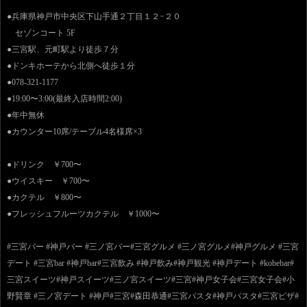
●兵庫県神戸市中央区下山手通２丁目１２−２０
セゾンコート 5F
●三宮駅、元町駅より徒歩７分
●ドンキホーテから北側へ徒歩１分
●078-321-1177
●19:00〜3:00(最終入店時間2:00)
●年中無休
●カウンター10席/テーブル4名様席×3
●ドリンク ￥700〜
●ウイスキー ￥700〜
●カクテル ￥800〜
●フレッシュフルーツカクテル ￥1000〜
#三宮バー #神戸バー #三ノ宮バー#三宮グルメ #三ノ宮グルメ#神戸グルメ #三宮
デート #三宮bar #神戸bar#三宮飲み #神戸飲み#神戸観光 #神戸デート #kobebar#
三宮スイーツ#神戸スイーツ#三ノ宮スイーツ#三宮#神戸女子会#三宮女子会#小
野賢章 #三ノ宮デート #神戸#三宮#森田恭通#三宮パスタ#神戸パスタ#三宮ピザ#