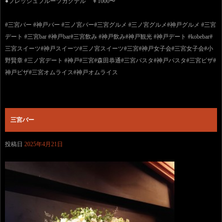
●フレッシュフルーツカクテル ￥1000〜
#三宮バー #神戸バー #三ノ宮バー#三宮グルメ #三ノ宮グルメ#神戸グルメ #三宮
デート #三宮bar #神戸bar#三宮飲み #神戸飲み#神戸観光 #神戸デート #kobebar#
三宮スイーツ#神戸スイーツ#三ノ宮スイーツ#三宮#神戸女子会#三宮女子会#小
野賢章 #三ノ宮デート #神戸#三宮#森田恭通#三宮パスタ#神戸パスタ#三宮ピザ#
神戸ピザ#三宮オムライス#神戸オムライス
三宮バー
投稿日
2025年4月21日