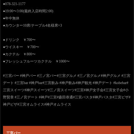
●078-321-1177
●19:00〜3:00(最終入店時間2:00)
●年中無休
●カウンター10席/テーブル4名様席×3
●ドリンク ￥700〜
●ウイスキー ￥700〜
●カクテル ￥800〜
●フレッシュフルーツカクテル ￥1000〜
#三宮バー #神戸バー #三ノ宮バー#三宮グルメ #三ノ宮グルメ#神戸グルメ #三宮
デート #三宮bar #神戸bar#三宮飲み #神戸飲み#神戸観光 #神戸デート #kobebar#
三宮スイーツ#神戸スイーツ#三ノ宮スイーツ#三宮#神戸女子会#三宮女子会#小
野賢章 #三ノ宮デート #神戸#三宮#森田恭通#三宮パスタ#神戸パスタ#三宮ピザ#
神戸ピザ#三宮オムライス#神戸オムライス
三宮バー