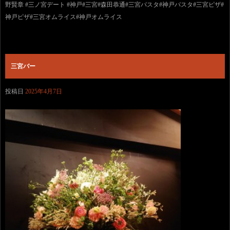
野賢章 #三ノ宮デート #神戸#三宮#森田恭通#三宮パスタ#神戸パスタ#三宮ピザ#
神戸ピザ#三宮オムライス#神戸オムライス
三宮バー
投稿日
2025年4月7日