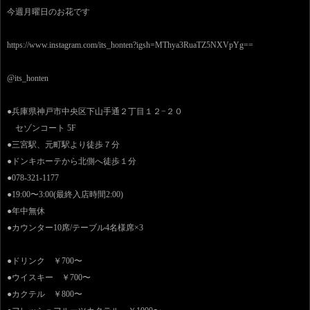
今週月曜日のお花です
https://www.instagram.com/its_honten?igsh=MThya3RuaTZ5NXVpYg==
@its_honten
●兵庫県神戸市中央区下山手通２丁目１２−２０
セゾンコート 5F
●三宮駅、元町駅より徒歩７分
●ドンキホーテから北側へ徒歩１分
●078-321-1177
●19:00〜3:00(最終入店時間2:00)
●年中無休
●カウンター10席/テーブル4名様席×3
●ドリンク ￥700〜
●ウイスキー ￥700〜
●カクテル ￥800〜