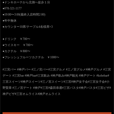
●ドンキホーテから北側へ徒歩１分
●078-321-1177
●19:00〜3:00(最終入店時間2:00)
●年中無休
●カウンター10席/テーブル4名様席×3
●ドリンク ￥700〜
●ウイスキー ￥700〜
●カクテル ￥800〜
●フレッシュフルーツカクテル ￥1000〜
#三宮バー #神戸バー #三ノ宮バー#三宮グルメ #三ノ宮グルメ#神戸グルメ #三宮
デート #三宮bar #神戸bar#三宮飲み #神戸飲み#神戸観光 #神戸デート #kobebar#
三宮スイーツ#神戸スイーツ#三ノ宮スイーツ#三宮#神戸女子会#三宮女子会#小
野賢章 #三ノ宮デート #神戸#三宮#森田恭通#三宮パスタ#神戸パスタ#三宮ピザ#
神戸ピザ#三宮オムライス#神戸オムライス