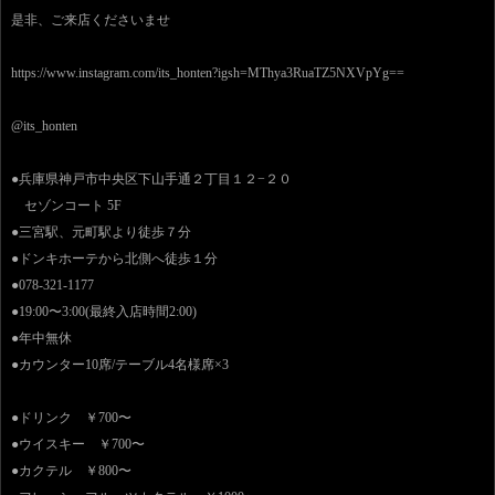
是非、ご来店くださいませ
https://www.instagram.com/its_honten?igsh=MThya3RuaTZ5NXVpYg==
@its_honten
●兵庫県神戸市中央区下山手通２丁目１２−２０
セゾンコート 5F
●三宮駅、元町駅より徒歩７分
●ドンキホーテから北側へ徒歩１分
●078-321-1177
●19:00〜3:00(最終入店時間2:00)
●年中無休
●カウンター10席/テーブル4名様席×3
●ドリンク ￥700〜
●ウイスキー ￥700〜
●カクテル ￥800〜