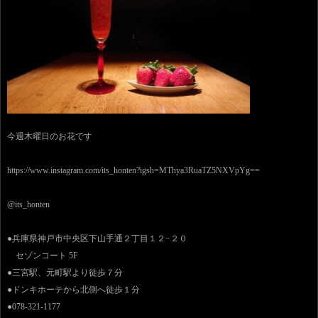
今週木曜日のお花です
https://www.instagram.com/its_honten?igsh=MThya3RuaTZ5NXVpYg==
@its_honten
●兵庫県神戸市中央区下山手通２丁目１２−２０
セゾンコート 5F
●三宮駅、元町駅より徒歩７分
●ドンキホーテから北側へ徒歩１分
●078-321-1177