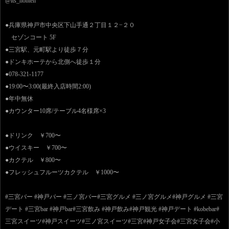
@its_honten
●兵庫県神戸市中央区下山手通２丁目１２−２０
セゾンコート 5F
●三宮駅、元町駅より徒歩７分
●ドンキホーテから北側へ徒歩１分
●078-321-1177
●19:00〜3:00(最終入店時間2:00)
●年中無休
●カウンター10席/テーブル4名様席×3
●ドリンク ￥700〜
●ウイスキー ￥700〜
●カクテル ￥800〜
●フレッシュフルーツカクテル ￥1000〜
#三宮バー #神戸バー #三ノ宮バー#三宮グルメ #三ノ宮グルメ#神戸グルメ #三宮
デート #三宮bar #神戸bar#三宮飲み #神戸飲み#神戸観光 #神戸デート #kobebar#
三宮スイーツ#神戸スイーツ#三ノ宮スイーツ#三宮#神戸女子会#三宮女子会#小