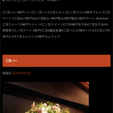
●フレッシュフルーツカクテル ￥1000〜
#三宮バー #神戸バー #三ノ宮バー#三宮グルメ #三ノ宮グルメ#神戸グルメ #三宮
デート #三宮bar #神戸bar#三宮飲み #神戸飲み#神戸観光 #神戸デート #kobebar#
三宮スイーツ#神戸スイーツ#三ノ宮スイーツ#三宮#神戸女子会#三宮女子会#小
野賢章 #三ノ宮デート #神戸#三宮#森田恭通#三宮パスタ#神戸パスタ#三宮ピザ#
神戸ピザ#三宮オムライス#神戸オムライス
三宮バー
投稿日
2025年4月3日