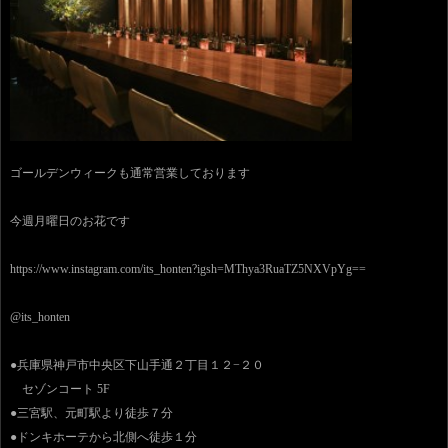
ゴールデンウィークも通常営業しております
今週月曜日のお花です
https://www.instagram.com/its_honten?igsh=MThya3RuaTZ5NXVpYg==
@its_honten
●兵庫県神戸市中央区下山手通２丁目１２−２０
セゾンコート 5F
●三宮駅、元町駅より徒歩７分
●ドンキホーテから北側へ徒歩１分