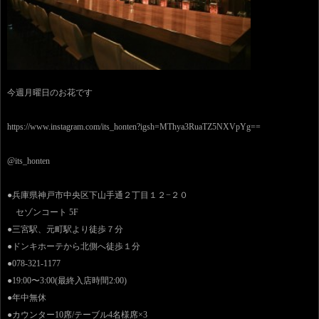
今週月曜日のお花です
https://www.instagram.com/its_honten?igsh=MThya3RuaTZ5NXVpYg==
@its_honten
●兵庫県神戸市中央区下山手通２丁目１２−２０
セゾンコート 5F
●三宮駅、元町駅より徒歩７分
●ドンキホーテから北側へ徒歩１分
●078-321-1177
●19:00〜3:00(最終入店時間2:00)
●年中無休
●カウンター10席/テーブル4名様席×3