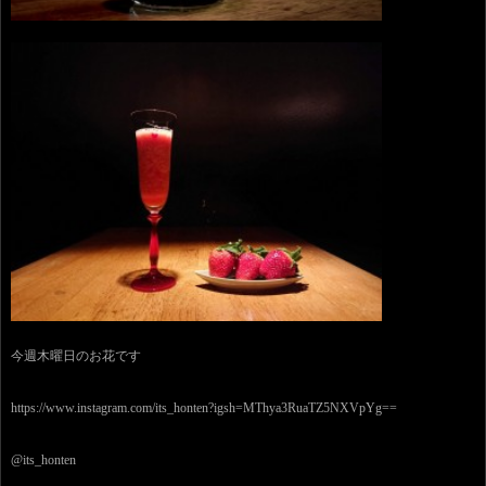
今週木曜日のお花です
https://www.instagram.com/its_honten?igsh=MThya3RuaTZ5NXVpYg==
@its_honten