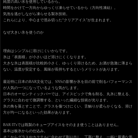
純度の高い水を使用しているから。
時間をかけて一方向からゆっくり凍らせているから（方向性凍結）。
気泡を逃がしながら凍らせる製氷技術。
これらにより、中心まで澄み切った“クリアアイス”が生まれます。
なぜ大きい氷を使うのか
理由はシンプルに溶けにくいからです。
氷は「表面積」が小さいほど溶けにくくなります。
大きな氷は表面積が比較的小さく、ゆっくり溶けるため、お酒が急激に薄まら
ない、温度が安定する、風味が長持ちするというメリットがあります。
最近特に日本のBAR文化では、SNSの影響か氷を目の前で削るパフォーマンス
が人気の一つになっているような気がします。
日本のオーセンティックバーでは、アイスピックで角を削る、丸氷に整える、
グラスに合わせて微調整する、といった繊細な技術が光ります。
氷の角を落とすことで、グラスを傷つけにくい、舌触りが柔らかくなる、溶け
方が均一になるといった効果があります。
BAR IT'sでは既製のキューブアイスをそのまま使うことはありません。
基本は板氷からの仕込み。
そこからグラスやカクテルに合わせて割り出し、丁寧に整え、一杯に最適な形