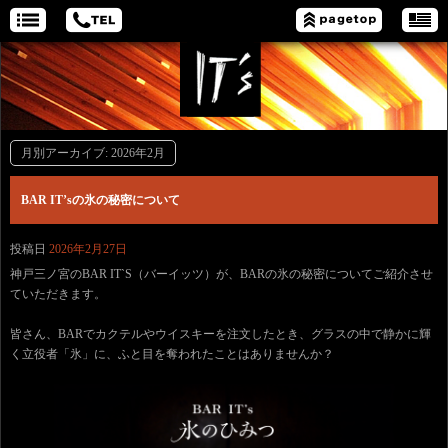
月別アーカイブ:
2026年2月
BAR IT’sの氷の秘密について
投稿日
2026年2月27日
神戸三ノ宮のBAR IT`S（バーイッツ）が、BARの氷の秘密についてご紹介させ
ていただきます。
皆さん、BARでカクテルやウイスキーを注文したとき、グラスの中で静かに輝
く立役者「氷」に、ふと目を奪われたことはありませんか？