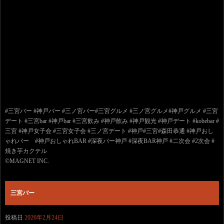
#三宮バー #神戸バー #三ノ宮バー#三宮グルメ #三ノ宮グルメ#神戸グルメ #三宮
デート #三宮bar #神戸bar #三宮飲み #神戸飲み #神戸観光 #神戸デート #kobebar #
三宮 #神戸女子会 #三宮女子会 #三ノ宮デート #神戸#三宮#森田恭通 #神戸おし
ゃれバー #神戸おしゃれBAR #深夜バー神戸 #深夜BAR神戸 #二次会 #2次会 #
焼き芋カクテル
©️MAGNET INC.
三宮バー
投稿日
2026年2月24日