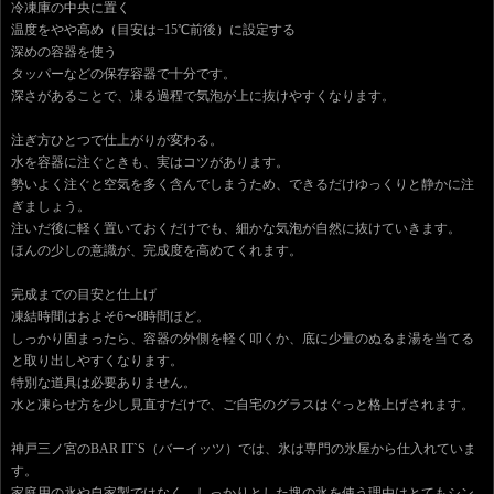
冷凍庫の中央に置く
温度をやや高め（目安は−15℃前後）に設定する
深めの容器を使う
タッパーなどの保存容器で十分です。
深さがあることで、凍る過程で気泡が上に抜けやすくなります。
注ぎ方ひとつで仕上がりが変わる。
水を容器に注ぐときも、実はコツがあります。
勢いよく注ぐと空気を多く含んでしまうため、できるだけゆっくりと静かに注
ぎましょう。
注いだ後に軽く置いておくだけでも、細かな気泡が自然に抜けていきます。
ほんの少しの意識が、完成度を高めてくれます。
完成までの目安と仕上げ
凍結時間はおよそ6〜8時間ほど。
しっかり固まったら、容器の外側を軽く叩くか、底に少量のぬるま湯を当てる
と取り出しやすくなります。
特別な道具は必要ありません。
水と凍らせ方を少し見直すだけで、ご自宅のグラスはぐっと格上げされます。
神戸三ノ宮のBAR IT`S（バーイッツ）では、氷は専門の氷屋から仕入れていま
す。
家庭用の氷や自家製ではなく、しっかりとした塊の氷を使う理由はとてもシン