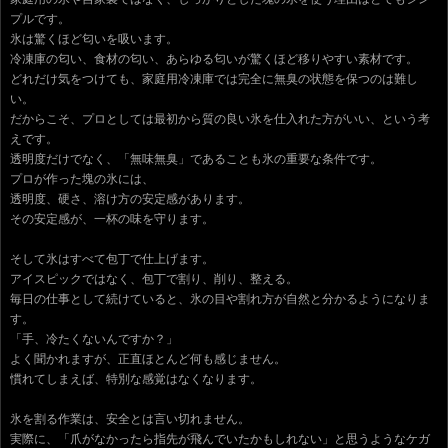
プルです。
氷は驚くほど匂いを吸います。
冷凍庫の匂い、食材の匂い、あらゆる匂いが驚くほど移りやすい素材です。
どれだけ気をつけても、家庭用冷凍庫では完全に無臭の状態を保つのは難し
い。
だからこそ、プロとしては最初から質の良い氷を仕入れた方がいい、という考
えです。
透明度だけでなく、「無味無臭」であることも氷の重要な条件です。
プロが作った塊の氷には、
透明度、硬さ、溶け方の安定感があります。
その安定感が、一杯の味を守ります。
そして氷はすべて包丁で仕上げます。
アイスピックではなく、包丁で割り、削り、整える。
毎日の仕事として続けていると、氷の目や割れ方が自然と分かるようになりま
す。
「手、冷たくないんですか？」
よく聞かれますが、正直ほとんど何も感じません。
慣れてしまえば、特別な感覚はなくなります。
氷を割る作業は、安全とは言い切れません。
実際に、「爪がなかったら指先が飛んでいたかもしれない」と思うようなケガ