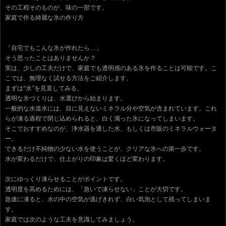
その工程そのものが、味の一部です。
家庭で作る綺麗な氷の作り方
「自宅でもこんな氷が作れたら…」
そう思ったことはありませんか？
実は、少しの工夫だけで、家庭でも透明感のある氷を作ることは可能です。こ
こでは、無理なく試せる方法をご紹介します。
まずは“水”を見直してみる。
透明な氷づくりは、水選びから始まります。
一般的な水道水には、目に見えないミネラル分や空気が含まれています。これ
らが凍る過程で閉じ込められると、白く濁った氷になってしまいます。
そこでおすすめなのが、浄水器を通した水、もしくは市販のミネラルウォータ
ー。
できるだけ不純物の少ない水を使うことが、クリアな氷への第一歩です。
水が変わるだけで、仕上がりの印象は驚くほど変わります。
次にゆっくり凍らせることがポイントです。
透明度を高めるためには、「急いで凍らせない」ことが大切です。
急速に凍ると、水の中の空気が逃げきれず、白い気泡として残ってしまいま
す。
家庭では次のような工夫を意識してみましょう。