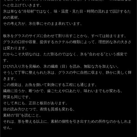
へと仕上げていきます。
氷は単なる“冷却材”ではなく、味・温度・見た目・時間の流れまで設計するた
めの素材。
その考え方が、氷仕事にそのまま表れています。
板氷をグラスのサイズに合わせて割り出すことから、すべては始まります。
グラスの口径や容量、提供するカクテルの種類によって、理想的な氷の大きさ
は変わります。
だからこそ大切なのは、ただ割るのではなく、氷を“合わせる”という感覚で
す。
ひびの入り方を見極め、氷の繊維（目）を読み、無駄な力を加えない。
そうして丁寧に整えられた氷は、グラスの中に自然に収まり、静かに美しく輝
きます。
この感覚は、お魚を捌いて刺身にする工程にも通じます。
繊維に沿うか、断つかで、歯ごたえや口あたり、味わいまでもが変わる。
野菜も同じです。
そして木にも、正目と板目があります。
目の読み方ひとつで、表情も質感も変わる。
素材の“目”を読むこと。
それは、形を整える以上に、素材の個性を引き出すための所作なのかもしれま
せん。