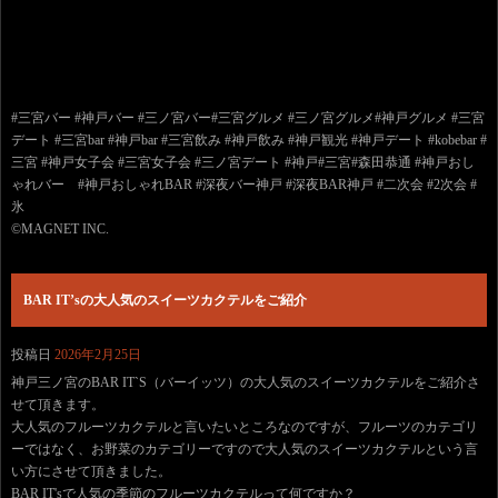
#三宮バー #神戸バー #三ノ宮バー#三宮グルメ #三ノ宮グルメ#神戸グルメ #三宮
デート #三宮bar #神戸bar #三宮飲み #神戸飲み #神戸観光 #神戸デート #kobebar #
三宮 #神戸女子会 #三宮女子会 #三ノ宮デート #神戸#三宮#森田恭通 #神戸おし
ゃれバー #神戸おしゃれBAR #深夜バー神戸 #深夜BAR神戸 #二次会 #2次会 #
氷
©️MAGNET INC.
BAR IT’sの大人気のスイーツカクテルをご紹介
投稿日
2026年2月25日
神戸三ノ宮のBAR IT`S（バーイッツ）の大人気のスイーツカクテルをご紹介さ
せて頂きます。
大人気のフルーツカクテルと言いたいところなのですが、フルーツのカテゴリ
ーではなく、お野菜のカテゴリーですので大人気のスイーツカクテルという言
い方にさせて頂きました。
BAR IT'sで人気の季節のフルーツカクテルって何ですか？