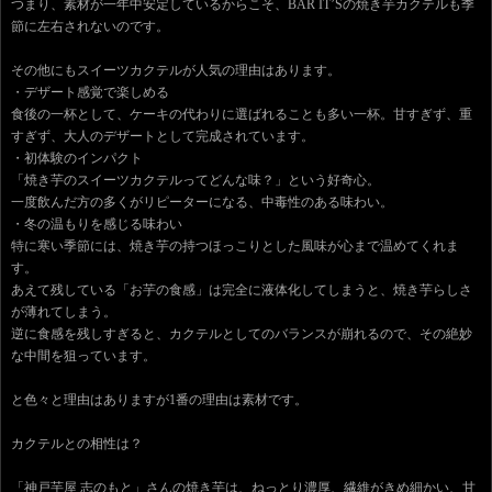
つまり、素材が一年中安定しているからこそ、BAR IT’Sの焼き芋カクテルも季
節に左右されないのです。
その他にもスイーツカクテルが人気の理由はあります。
・デザート感覚で楽しめる
食後の一杯として、ケーキの代わりに選ばれることも多い一杯。甘すぎず、重
すぎず、大人のデザートとして完成されています。
・初体験のインパクト
「焼き芋のスイーツカクテルってどんな味？」という好奇心。
一度飲んだ方の多くがリピーターになる、中毒性のある味わい。
・冬の温もりを感じる味わい
特に寒い季節には、焼き芋の持つほっこりとした風味が心まで温めてくれま
す。
あえて残している「お芋の食感」は完全に液体化してしまうと、焼き芋らしさ
が薄れてしまう。
逆に食感を残しすぎると、カクテルとしてのバランスが崩れるので、その絶妙
な中間を狙っています。
と色々と理由はありますが1番の理由は素材です。
カクテルとの相性は？
「神戸芋屋 志のもと」さんの焼き芋は、ねっとり濃厚、繊維がきめ細かい、甘