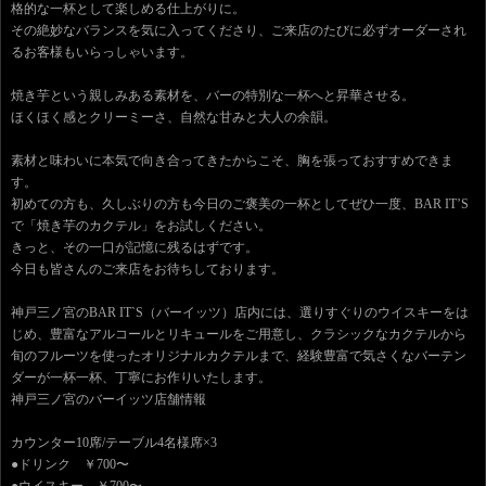
格的な一杯として楽しめる仕上がりに。
その絶妙なバランスを気に入ってくださり、ご来店のたびに必ずオーダーされ
るお客様もいらっしゃいます。
焼き芋という親しみある素材を、バーの特別な一杯へと昇華させる。
ほくほく感とクリーミーさ、自然な甘みと大人の余韻。
素材と味わいに本気で向き合ってきたからこそ、胸を張っておすすめできま
す。
初めての方も、久しぶりの方も今日のご褒美の一杯としてぜひ一度、BAR IT’S
で「焼き芋のカクテル」をお試しください。
きっと、その一口が記憶に残るはずです。
今日も皆さんのご来店をお待ちしております。
神戸三ノ宮のBAR IT`S（バーイッツ）店内には、選りすぐりのウイスキーをは
じめ、豊富なアルコールとリキュールをご用意し、クラシックなカクテルから
旬のフルーツを使ったオリジナルカクテルまで、経験豊富で気さくなバーテン
ダーが一杯一杯、丁寧にお作りいたします。
神戸三ノ宮のバーイッツ店舗情報
カウンター10席/テーブル4名様席×3
●ドリンク ￥700〜
●ウイスキー ￥700〜