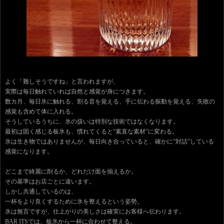
よく「難しそうですね」と言われますが、
実際は毎日触れていれば自然と感覚が身につきます。
数カ月、毎日氷に触れる、割る音を覚える、手に伝わる振動を覚える、失敗の
感覚も含めて体に入れる。
そうしているうちに、氷の扱いは特別な技術ではなくなります。
最初は固く感じる板氷も、慣れてくると“素直な素材”に変わる。
氷は生き物ではありませんが、毎日向き合っていると、確かに“対話”している
感覚になります。
どこまで綺麗に削るか、どれだけ面を揃えるか。
その基準はお店ごとに違います。
しかし共通しているのは、
一杯をより良くするために氷を整えるという姿勢。
氷は無言ですが、仕上がりの美しさは確実にお客様へ伝わります。
BAR ITSでは、板氷から一杯に合わせて整える。