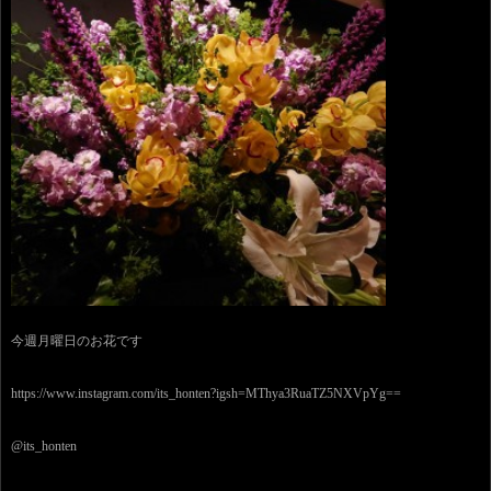
今週月曜日のお花です
https://www.instagram.com/its_honten?igsh=MThya3RuaTZ5NXVpYg==
@its_honten