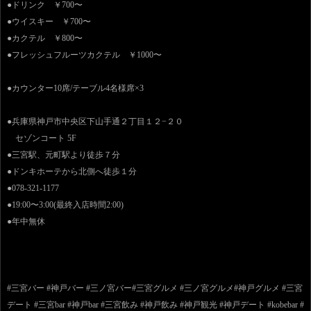
●ドリンク ￥700〜
●ウイスキー ￥700〜
●カクテル ￥800〜
●フレッシュフルーツカクテル ￥1000〜
●カウンター10席/テーブル4名様席×3
●兵庫県神戸市中央区下山手通２丁目１２−２０
セゾンコート 5F
●三宮駅、元町駅より徒歩７分
●ドンキホーテから北側へ徒歩１分
●078-321-1177
●19:00〜3:00(最終入店時間2:00)
●年中無休
#三宮バー #神戸バー #三ノ宮バー#三宮グルメ #三ノ宮グルメ#神戸グルメ #三宮
デート #三宮bar #神戸bar #三宮飲み #神戸飲み #神戸観光 #神戸デート #kobebar #