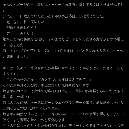
そんなイメージから、最初はオーダーされる方も決して多くはありませんでし
た。
けれど、一口飲んでいただいたお客様の反応は、ほぼ同じでした。
「え、なにこれ！美味しい！」
「想像と全然ちがう！」
「デザートみたい！」
驚きとともに笑顔がこぼれ、そのままリピートしてくださる方が少しずつ増え
ていきました。
口コミやご紹介が広がり、気がつけば“まずはこれ”と選ばれる人気メニューへ
と成長しました。
今では、初めてご来店されたお客様に常連様がこう声をかけてくださることも
あります。
「ここのお芋のスイーツカクテル、まずは飲んでみて。」
その光景を見るたびに、本当に嬉しい気持ちになります。
焼き芋のカクテルは女性のお客様だけでなく、男性のお客様からのご注文も非
常に多い一杯です。
特に人気なのが、ベースにダークラムやブランデーを加え、酒精感をしっかり
と効かせた“大人仕様”へのカスタム。
焼き芋の自然な甘みとコクに、深みのあるアルコールの余韻が重なり、より力
強く、より芳醇な味わいへと変化します。
甘さの中にしっかりとした骨格が生まれ、デザートカクテルでありながらも本