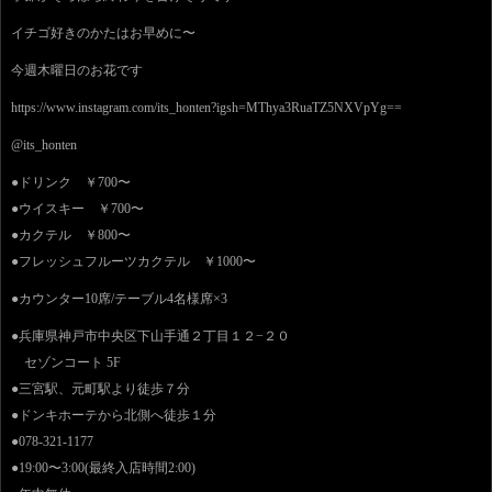
イチゴ好きのかたはお早めに〜
今週木曜日のお花です
https://www.instagram.com/its_honten?igsh=MThya3RuaTZ5NXVpYg==
@its_honten
●ドリンク ￥700〜
●ウイスキー ￥700〜
●カクテル ￥800〜
●フレッシュフルーツカクテル ￥1000〜
●カウンター10席/テーブル4名様席×3
●兵庫県神戸市中央区下山手通２丁目１２−２０
セゾンコート 5F
●三宮駅、元町駅より徒歩７分
●ドンキホーテから北側へ徒歩１分
●078-321-1177
●19:00〜3:00(最終入店時間2:00)