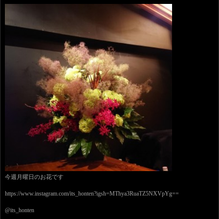
今週月曜日のお花です
https://www.instagram.com/its_honten?igsh=MThya3RuaTZ5NXVpYg==
@its_honten