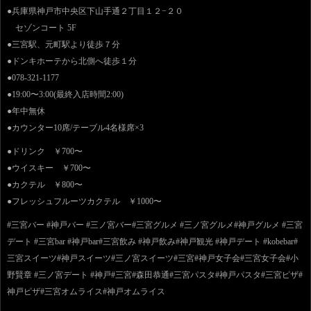
●兵庫県神戸市中央区下山手通２丁目１２−２０
セゾンコート 5F
●三宮駅、元町駅より徒歩７分
●ドンキホーテから北側へ徒歩１分
●078-321-1177
●19:00〜3:00(最終入店時間2:00)
●年中無休
●カウンター10席/テーブル4名様席×3
●ドリンク ￥700〜
●ウイスキー ￥700〜
●カクテル ￥800〜
●フレッシュフルーツカクテル ￥1000〜
#三宮バー #神戸バー #三ノ宮バー#三宮グルメ #三ノ宮グルメ#神戸グルメ #三宮
デート #三宮bar #神戸bar#三宮飲み #神戸飲み#神戸観光 #神戸デート #kobebar#
三宮スイーツ#神戸スイーツ#三ノ宮スイーツ#三宮#神戸女子会#三宮女子会#小
野賢章 #三ノ宮デート #神戸#三宮#森田恭通#三宮パスタ#神戸パスタ#三宮ピザ#
神戸ピザ#三宮オムライス#神戸オムライス