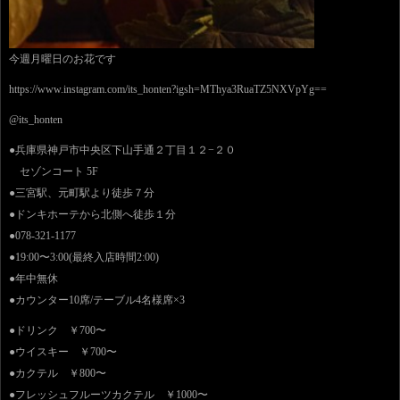
今週月曜日のお花です
https://www.instagram.com/its_honten?igsh=MThya3RuaTZ5NXVpYg==
@its_honten
●兵庫県神戸市中央区下山手通２丁目１２−２０
セゾンコート 5F
●三宮駅、元町駅より徒歩７分
●ドンキホーテから北側へ徒歩１分
●078-321-1177
●19:00〜3:00(最終入店時間2:00)
●年中無休
●カウンター10席/テーブル4名様席×3
●ドリンク ￥700〜
●ウイスキー ￥700〜
●カクテル ￥800〜
●フレッシュフルーツカクテル ￥1000〜