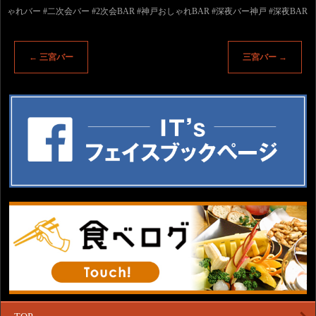
ゃれバー #二次会バー #2次会BAR #神戸おしゃれBAR #深夜バー神戸 #深夜BAR
←
三宮バー
三宮バー
→