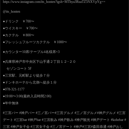
https://www.instagram.com/its_honten?igsh=MThya3RuaTZ5NXVpYg==
@its_honten
●ドリンク ￥700〜
●ウイスキー ￥700〜
●カクテル ￥800〜
●フレッシュフルーツカクテル ￥1000〜
●カウンター10席/テーブル4名様席×3
●兵庫県神戸市中央区下山手通２丁目１２−２０
セゾンコート 5F
●三宮駅、元町駅より徒歩７分
●ドンキホーテから北側へ徒歩１分
●078-321-1177
●19:00〜3:00(最終入店時間2:00)
●年中無休
#三宮バー #神戸バー #三ノ宮バー#三宮グルメ #三ノ宮グルメ#神戸グルメ #三宮
デート #三宮bar #神戸bar #三宮飲み #神戸飲み #神戸観光 #神戸デート #kobebar #
三宮 #神戸女子会 #三宮女子会 #三ノ宮デート #神戸#三宮#森田恭通 #神戸おし