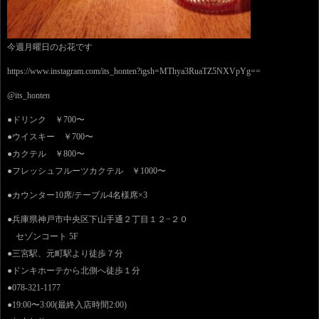
今週月曜日のお花です
https://www.instagram.com/its_honten?igsh=MThya3RuaTZ5NXVpYg==
@its_honten
●ドリンク ￥700〜
●ウイスキー ￥700〜
●カクテル ￥800〜
●フレッシュフルーツカクテル ￥1000〜
●カウンター10席/テーブル4名様席×3
●兵庫県神戸市中央区下山手通２丁目１２−２０
セゾンコート 5F
●三宮駅、元町駅より徒歩７分
●ドンキホーテから北側へ徒歩１分
●078-321-1177
●19:00〜3:00(最終入店時間2:00)