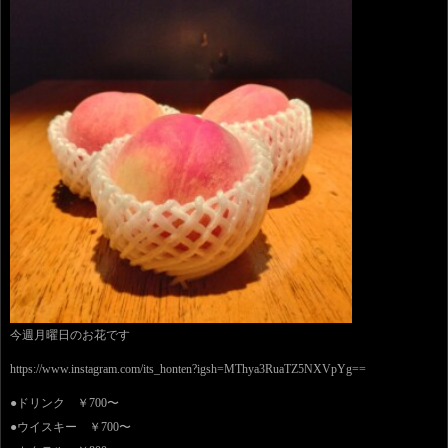
今週月曜日のお花です
https://www.instagram.com/its_honten?igsh=MThya3RuaTZ5NXVpYg==
●ドリンク ￥700〜
●ウイスキー ￥700〜