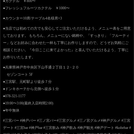
●カクテル ￥800〜
●フレッシュフルーツカクテル ￥1000〜
●カウンター10席/テーブル4名様席×3
●当店では初めての方でも安心してご注文いただけるよう、メニュー表をご用意
しております。 もちろん、メニューにない銘柄や、「すっきり」「フルーティ
ー」などお好みに合わせた一杯も丁寧にお作りしますので、どうぞお気軽にご
相談ください。『今日ここに来てよかった』と喜んでいただけるよう、丁寧に
お作りいたします。
●兵庫県神戸市中央区下山手通２丁目１２−２０
セゾンコート 5F
●三宮駅、元町駅より徒歩７分
●ドンキホーテから北側へ徒歩１分
●078-321-1177
●19:00〜3:00(最終入店時間2:00)
●年中無休
#三宮バー #神戸バー #三ノ宮バー#三宮グルメ #三ノ宮グルメ#神戸グルメ #三宮
デート #三宮bar #神戸bar #三宮飲み #神戸飲み #神戸観光 #神戸デート #kobebar #