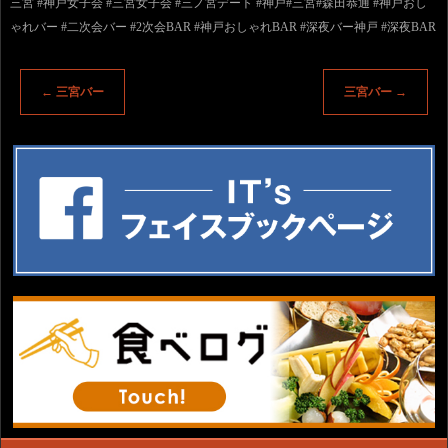
三宮 #神戸女子会 #三宮女子会 #三ノ宮デート #神戸#三宮#森田恭通 #神戸おし
ゃれバー #二次会バー #2次会BAR #神戸おしゃれBAR #深夜バー神戸 #深夜BAR
←
三宮バー
三宮バー
→