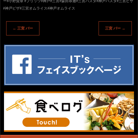
ー#小野賢章 #プリッツ#神戸#三宮#森田恭通#三宮パスタ#神戸パスタ#三宮ピザ
#神戸ピザ#三宮オムライス#神戸オムライス
←
三宮 バー
三宮 バー
→