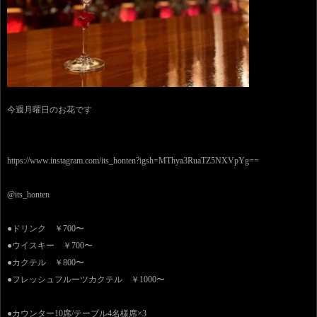
今週月曜日のお花です
https://www.instagram.com/its_honten?igsh=MThya3RuaTZ5NXVpYg==
@its_honten
●ドリンク ￥700〜
●ウイスキー ￥700〜
●カクテル ￥800〜
●フレッシュフルーツカクテル ￥1000〜
●カウンター10席/テーブル4名様席×3