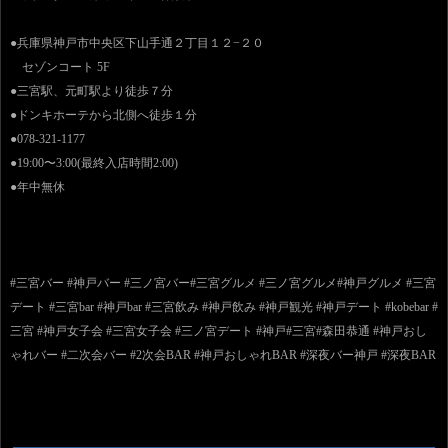
●兵庫県神戸市中央区下山手通２丁目１２−２０
セゾンコート 5F
●三宮駅、元町駅より徒歩７分
●ドンキホーテから北側へ徒歩１分
●078-321-1177
●19:00〜3:00(最終入店時間2:00)
●年中無休
#三宮バー #神戸バー #三ノ宮バー#三宮グルメ #三ノ宮グルメ#神戸グルメ #三宮
デート #三宮bar #神戸bar #三宮飲み #神戸飲み #神戸観光 #神戸デート #kobebar #
三宮 #神戸女子会 #三宮女子会 #三ノ宮デート #神戸#三宮#森田恭通 #神戸おし
ゃれバー #二次会バー #2次会BAR #神戸おしゃれBAR #深夜バー神戸 #深夜BAR