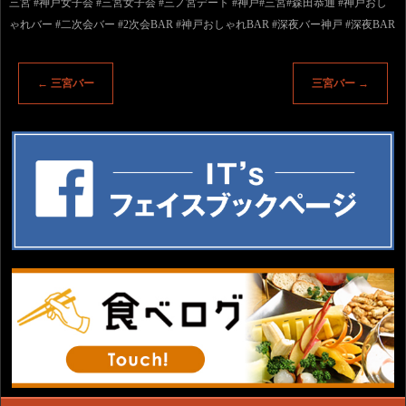
三宮 #神戸女子会 #三宮女子会 #三ノ宮デート #神戸#三宮#森田恭通 #神戸おし
ゃれバー #二次会バー #2次会BAR #神戸おしゃれBAR #深夜バー神戸 #深夜BAR
←
三宮バー
三宮バー
→