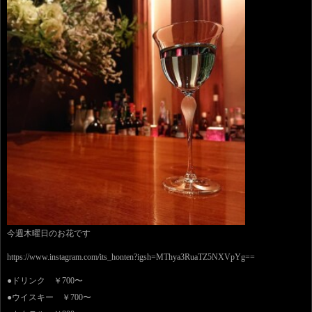
今週木曜日のお花です
https://www.instagram.com/its_honten?igsh=MThya3RuaTZ5NXVpYg==
●ドリンク ￥700〜
●ウイスキー ￥700〜