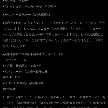
●カクテル ￥800〜
●フレッシュフルーツカクテル ￥1000〜
●カウンター10席/テーブル4名様席×3
●当店では初めての方でも安心してご注文いただけるよう、メニュー表をご用意
しております。 もちろん、メニューにない銘柄や、「すっきり」「フルーティ
ー」などお好みに合わせた一杯も丁寧にお作りしますので、どうぞお気軽にご
相談ください。『今日ここに来てよかった』と喜んでいただけるよう、丁寧に
お作りいたします。
●兵庫県神戸市中央区下山手通２丁目１２−２０
セゾンコート 5F
●三宮駅、元町駅より徒歩７分
●ドンキホーテから北側へ徒歩１分
●078-321-1177
●19:00〜3:00(最終入店時間2:00)
●年中無休
#三宮バー #神戸バー #三ノ宮バー#三宮グルメ #三ノ宮グルメ#神戸グルメ #三宮
デート #三宮bar #神戸bar #三宮飲み #神戸飲み #神戸観光 #神戸デート #kobebar #