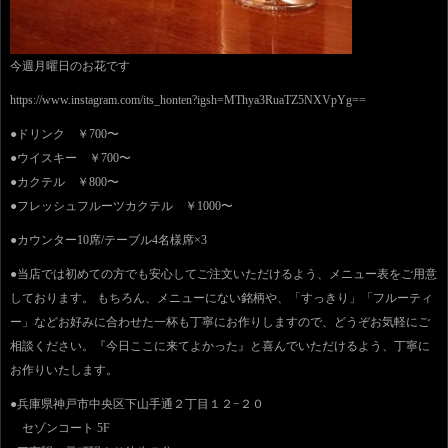
今週月曜日のお花です
https://www.instagram.com/its_honten?igsh=MThya3RuaTZ5NXVpYg==
●ドリンク ￥700〜
●ウイスキー ￥700〜
●カクテル ￥800〜
●フレッシュフルーツカクテル ￥1000〜
●カウンター10席/テーブル4名様席×3
●当店では初めての方でも安心してご注文いただけるよう、メニュー表をご用意
しております。 もちろん、メニューにない銘柄や、「すっきり」「フルーティ
ー」などお好みに合わせた一杯も丁寧にお作りしますので、どうぞお気軽にご
相談ください。『今日ここに来てよかった』と喜んでいただけるよう、丁寧に
お作りいたします。
●兵庫県神戸市中央区下山手通２丁目１２−２０
セゾンコート 5F