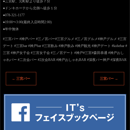
●三宮駅、元町駅より徒歩７分
●ドンキホーテから北側へ徒歩１分
●078-321-1177
●19:00〜3:00(最終入店時間2:00)
●年中無休
#三宮バー #神戸バー #三ノ宮バー#三宮グルメ #三ノ宮グルメ#神戸グルメ #三宮
デート #三宮bar #神戸bar #三宮飲み #神戸飲み #神戸観光 #神戸デート #kobebar #
三宮 #神戸女子会 #三宮女子会 #三ノ宮デート #神戸#三宮#森田恭通 #神戸おし
ゃれバー #二次会バー #2次会BAR #神戸おしゃれBAR #深夜バー神戸 #深夜BAR
←
三宮バー
三宮バー
→