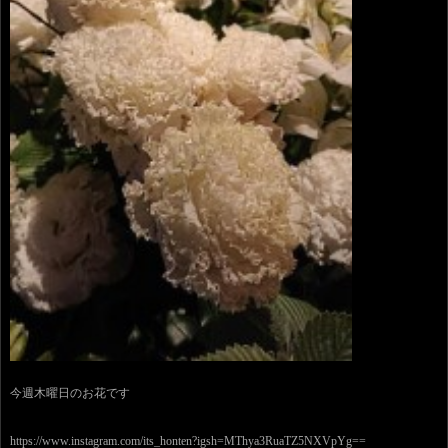
今週木曜日のお花です
https://www.instagram.com/its_honten?igsh=MThya3RuaTZ5NXVpYg==