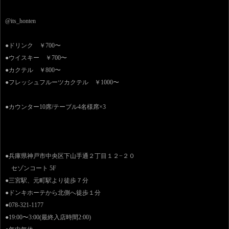
@its_honten
●ドリンク ￥700〜
●ウイスキー ￥700〜
●カクテル ￥800〜
●フレッシュフルーツカクテル ￥1000〜
●カウンター10席/テーブル4名様席×3
●兵庫県神戸市中央区下山手通２丁目１２−２０
セゾンコート 5F
●三宮駅、元町駅より徒歩７分
●ドンキホーテから北側へ徒歩１分
●078-321-1177
●19:00〜3:00(最終入店時間2:00)