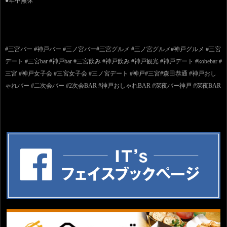
●年中無休
#三宮バー #神戸バー #三ノ宮バー#三宮グルメ #三ノ宮グルメ#神戸グルメ #三宮
デート #三宮bar #神戸bar #三宮飲み #神戸飲み #神戸観光 #神戸デート #kobebar #
三宮 #神戸女子会 #三宮女子会 #三ノ宮デート #神戸#三宮#森田恭通 #神戸おし
ゃれバー #二次会バー #2次会BAR #神戸おしゃれBAR #深夜バー神戸 #深夜BAR