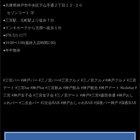
●兵庫県神戸市中央区下山手通２丁目１２−２０
セゾンコート 5F
●三宮駅、元町駅より徒歩７分
●ドンキホーテから北側へ徒歩１分
●078-321-1177
●19:00〜3:00(最終入店時間2:00)
●年中無休
#三宮バー #神戸バー #三ノ宮バー#三宮グルメ #三ノ宮グルメ#神戸グルメ #三宮
デート #三宮bar #神戸bar #三宮飲み #神戸飲み #神戸観光 #神戸デート #kobebar #
三宮 #神戸女子会 #三宮女子会 #三ノ宮デート #神戸#三宮#森田恭通 #神戸おし
ゃれバー #二次会バー #2次会BAR #神戸おしゃれBAR #深夜バー神戸 #深夜BAR