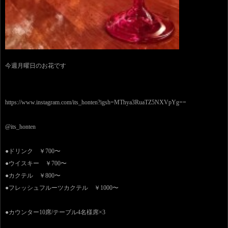
今週月曜日のお花です
https://www.instagram.com/its_honten?igsh=MThya3RuaTZ5NXVpYg==
@its_honten
●ドリンク ￥700〜
●ウイスキー ￥700〜
●カクテル ￥800〜
●フレッシュフルーツカクテル ￥1000〜
●カウンター10席/テーブル4名様席×3