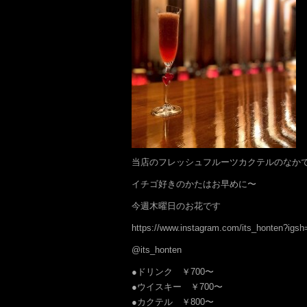
当店のフレッシュフルーツカクテルのなか
イチゴ好きのかたはお早めに〜
今週木曜日のお花です
https://www.instagram.com/its_honten?
@its_honten
●ドリンク ￥700〜
●ウイスキー ￥700〜
●カクテル ￥800〜