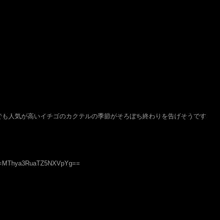
でも人気が高いイチゴのカクテルの季節がそろぼち終わりを告げそうです
igsh=MThya3RuaTZ5NXVpYg==