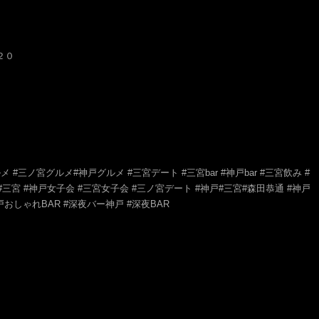
２０
 #三ノ宮グルメ#神戸グルメ #三宮デート #三宮bar #神戸bar #三宮飲み #
r #三宮 #神戸女子会 #三宮女子会 #三ノ宮デート #神戸#三宮#森田恭通 #神戸
戸おしゃれBAR #深夜バー神戸 #深夜BAR