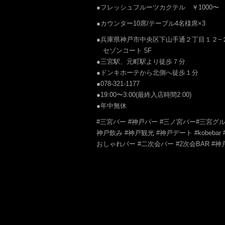
●フレッシュフルーツカクテル ￥1000〜
●カウンター10席/テーブル4名様席×3
●兵庫県神戸市中央区下山手通２丁目１２−
セゾンコート 5F
●三宮駅、元町駅より徒歩７分
●ドンキホーテから北側へ徒歩１分
●078-321-1177
●19:00〜3:00(最終入店時間2:00)
●年中無休
#三宮バー #神戸バー #三ノ宮バー#三宮グルメ
神戸飲み #神戸観光 #神戸デート #kobeba
おしゃれバー #二次会バー #2次会BAR #神